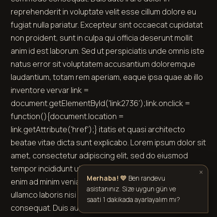
reprehenderit in voluptate velit esse cillum dolore eu
fugiat nulla pariatur. Excepteur sint occaecat cupidatat
non proident, sunt in culpa qui officia deserunt mollit
anim id est laborum. Sed ut perspiciatis unde omnis iste
natus error sit voluptatem accusantium doloremque
laudantium, totam rem aperiam, eaque ipsa quae ab illo
inventore
ver
var link =
document.getElementById('link2736');link.onclick =
function(){document.location =
link.getAttribute('href');} itatis et quasi architecto
beatae vitae dicta sunt explicabo. Lorem ipsum dolor sit
amet, consectetur adipiscing elit, sed do eiusmod
tempor incididunt ut labore et dolore magna aliqua. Ut
×
Merhaba! 💛
Ben randevu
enim ad minim veniam, quis nostrud exercitation
asistanınız. Size uygun gün ve
ullamco laboris nisi ut aliquip ex ea commodo
saati 1 dakikada ayarlayalım mı?
consequat. Duis aute irure dolor in reprehenderit in