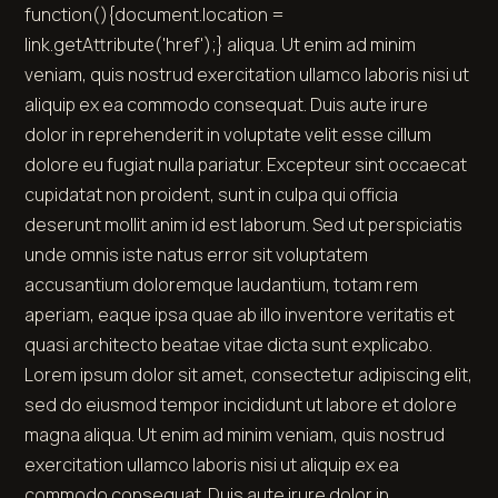
function(){document.location =
link.getAttribute('href');} aliqua. Ut enim ad minim
veniam, quis nostrud exercitation ullamco laboris nisi ut
aliquip ex ea commodo consequat. Duis aute irure
dolor in reprehenderit in voluptate velit esse cillum
dolore eu fugiat nulla pariatur. Excepteur sint occaecat
cupidatat non proident, sunt in culpa qui officia
deserunt mollit anim id est laborum. Sed ut perspiciatis
unde omnis iste natus error sit voluptatem
accusantium doloremque laudantium, totam rem
aperiam, eaque ipsa quae ab illo inventore veritatis et
quasi architecto beatae vitae dicta sunt explicabo.
Lorem ipsum dolor sit amet, consectetur adipiscing elit,
sed do eiusmod tempor incididunt ut labore et dolore
magna aliqua. Ut enim ad minim veniam, quis nostrud
exercitation ullamco laboris nisi ut aliquip ex ea
commodo consequat. Duis aute irure dolor in