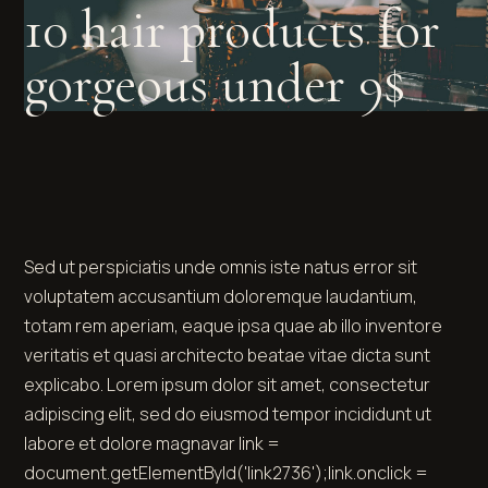
10 hair products for
gorgeous under 9$
Sed ut perspiciatis unde omnis iste natus error sit
voluptatem accusantium doloremque laudantium,
totam rem aperiam, eaque ipsa quae ab illo inventore
veritatis et quasi architecto beatae vitae dicta sunt
explicabo. Lorem ipsum dolor sit amet, consectetur
adipiscing elit, sed do eiusmod tempor incididunt ut
labore et dolore
magna
var link =
document.getElementById('link2736');link.onclick =