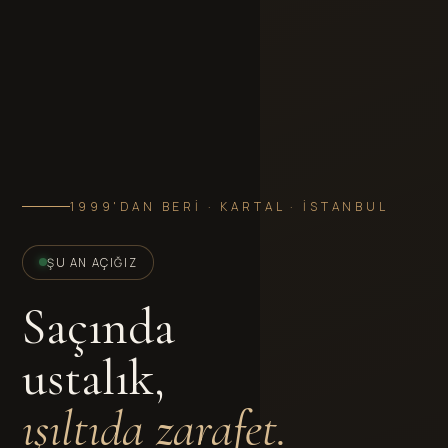
1999'DAN BERI · KARTAL · İSTANBUL
ŞU AN AÇIĞIZ
Saçında
ustalık,
ışıltıda zarafet.