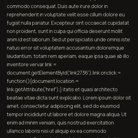
commodo consequat. Duis aute irure dolor in
reprehenderit in voluptate velit esse cillum dolore eu
fugiat nulla pariatur. Excepteur sint occaecat cupidatat
non proident, sunt in culpa qui officia deserunt mollit
anim id est laborum. Sed ut perspiciatis unde omnis iste
natus error sit voluptatem accusantium doloremque
laudantium, totam rem aperiam, eaque ipsa quae ab illo
inventore
ver
var link =
document.getElementById('link2736');link.onclick =
function(){document.location =
link.getAttribute('href');} itatis et quasi architecto
beatae vitae dicta sunt explicabo. Lorem ipsum dolor sit
amet, consectetur adipiscing elit, sed do eiusmod
tempor incididunt ut labore et dolore magna aliqua. Ut
enim ad minim veniam, quis nostrud exercitation
ullamco laboris nisi ut aliquip ex ea commodo