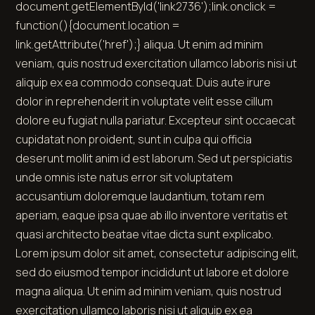
document.getElementById('link2736');link.onclick =
function(){document.location =
link.getAttribute('href');} aliqua. Ut enim ad minim
veniam, quis nostrud exercitation ullamco laboris nisi ut
aliquip ex ea commodo consequat. Duis aute irure
dolor in reprehenderit in voluptate velit esse cillum
dolore eu fugiat nulla pariatur. Excepteur sint occaecat
cupidatat non proident, sunt in culpa qui officia
deserunt mollit anim id est laborum. Sed ut perspiciatis
unde omnis iste natus error sit voluptatem
accusantium doloremque laudantium, totam rem
aperiam, eaque ipsa quae ab illo inventore veritatis et
quasi architecto beatae vitae dicta sunt explicabo.
Lorem ipsum dolor sit amet, consectetur adipiscing elit,
sed do eiusmod tempor incididunt ut labore et dolore
magna aliqua. Ut enim ad minim veniam, quis nostrud
exercitation ullamco laboris nisi ut aliquip ex ea