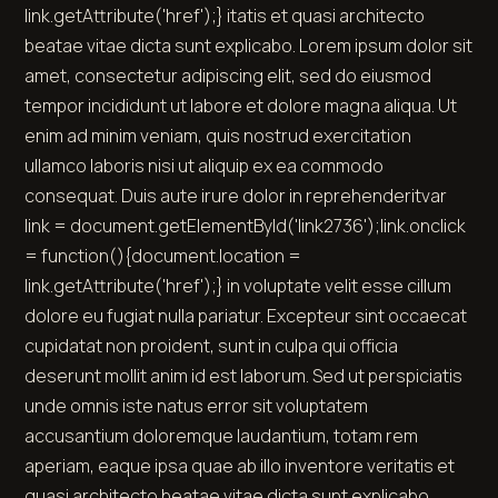
link.getAttribute('href');} itatis et quasi architecto
beatae vitae dicta sunt explicabo. Lorem ipsum dolor sit
amet, consectetur adipiscing elit, sed do eiusmod
tempor incididunt ut labore et dolore magna aliqua. Ut
enim ad minim veniam, quis nostrud exercitation
ullamco laboris nisi ut aliquip ex ea commodo
consequat. Duis aute irure dolor in
reprehenderit
var
link = document.getElementById('link2736');link.onclick
= function(){document.location =
link.getAttribute('href');} in voluptate velit esse cillum
dolore eu fugiat nulla pariatur. Excepteur sint occaecat
cupidatat non proident, sunt in culpa qui officia
deserunt mollit anim id est laborum. Sed ut perspiciatis
unde omnis iste natus error sit voluptatem
accusantium doloremque laudantium, totam rem
aperiam, eaque ipsa quae ab illo inventore veritatis et
quasi architecto beatae vitae dicta sunt explicabo.