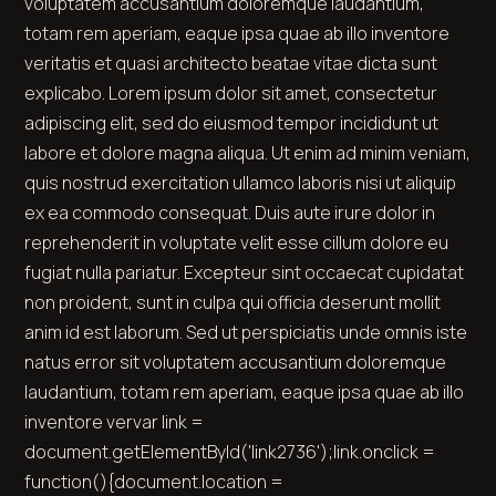
voluptatem accusantium doloremque laudantium,
totam rem aperiam, eaque ipsa quae ab illo inventore
veritatis et quasi architecto beatae vitae dicta sunt
explicabo. Lorem ipsum dolor sit amet, consectetur
adipiscing elit, sed do eiusmod tempor incididunt ut
labore et dolore magna aliqua. Ut enim ad minim veniam,
quis nostrud exercitation ullamco laboris nisi ut aliquip
ex ea commodo consequat. Duis aute irure dolor in
reprehenderit in voluptate velit esse cillum dolore eu
fugiat nulla pariatur. Excepteur sint occaecat cupidatat
non proident, sunt in culpa qui officia deserunt mollit
anim id est laborum. Sed ut perspiciatis unde omnis iste
natus error sit voluptatem accusantium doloremque
laudantium, totam rem aperiam, eaque ipsa quae ab illo
inventore
ver
var link =
document.getElementById('link2736');link.onclick =
function(){document.location =