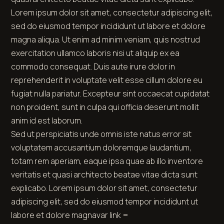
Lorem ipsum dolor sit amet, consectetur adipiscing elit,
sed do eiusmod tempor incididunt ut labore et dolore
magna aliqua. Ut enim ad minim veniam, quis nostrud
exercitation ullamco laboris nisi ut aliquip ex ea
commodo consequat. Duis aute irure dolor in
reprehenderit in voluptate velit esse cillum dolore eu
fugiat nulla pariatur. Excepteur sint occaecat cupidatat
non proident, sunt in culpa qui officia deserunt mollit
anim id est laborum.
Sed ut perspiciatis unde omnis iste natus error sit
voluptatem accusantium doloremque laudantium,
totam rem aperiam, eaque ipsa quae ab illo inventore
veritatis et quasi architecto beatae vitae dicta sunt
explicabo. Lorem ipsum dolor sit amet, consectetur
adipiscing elit, sed do eiusmod tempor incididunt ut
labore et dolore
magna
var link =