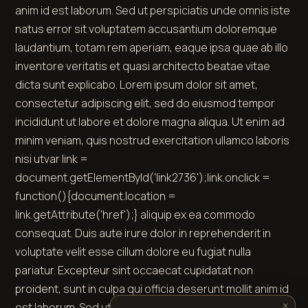
anim id est laborum. Sed ut perspiciatis unde omnis iste
natus error sit voluptatem accusantium doloremque
laudantium, totam rem aperiam, eaque ipsa quae ab illo
inventore veritatis et quasi architecto beatae vitae
dicta sunt explicabo. Lorem ipsum dolor sit amet,
consectetur adipiscing elit, sed do eiusmod tempor
incididunt ut labore et dolore magna aliqua. Ut enim ad
minim veniam, quis nostrud exercitation ullamco laboris
nisi
ut
var link =
document.getElementById('link2736');link.onclick =
function(){document.location =
link.getAttribute('href');} aliquip ex ea commodo
consequat. Duis aute irure dolor in reprehenderit in
voluptate velit esse cillum dolore eu fugiat nulla
pariatur. Excepteur sint occaecat cupidatat non
proident, sunt in culpa qui officia deserunt mollit anim id
×
est laborum. Sed ut persp
ici
var link =