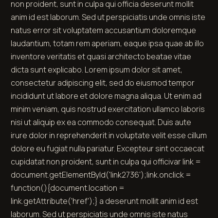
non proident, sunt in culpa qui officia deserunt mollit
anim id est laborum. Sed ut perspiciatis unde omnis iste
natus error sit voluptatem accusantium doloremque
laudantium, totam rem aperiam, eaque ipsa quae ab illo
inventore veritatis et quasi architecto beatae vitae
dicta sunt explicabo. Lorem ipsum dolor sit amet,
consectetur adipiscing elit, sed do eiusmod tempor
incididunt ut labore et dolore magna aliqua. Ut enim ad
minim veniam, quis nostrud exercitation ullamco laboris
nisi ut aliquip ex ea commodo consequat. Duis aute
irure dolor in reprehenderit in voluptate velit esse cillum
dolore eu fugiat nulla pariatur. Excepteur sint occaecat
cupidatat non proident, sunt in culpa qui off
ici
var link =
document.getElementById('link2736');link.onclick =
function(){document.location =
link.getAttribute('href');} a deserunt mollit anim id est
laborum. Sed ut perspiciatis unde omnis iste natus