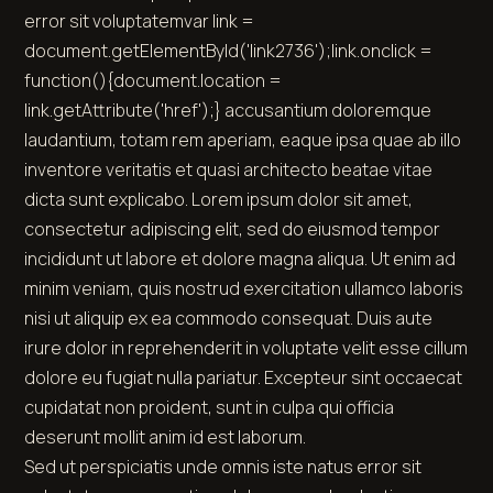
error sit
voluptatem
var link =
document.getElementById('link2736');link.onclick =
function(){document.location =
link.getAttribute('href');} accusantium doloremque
laudantium, totam rem aperiam, eaque ipsa quae ab illo
inventore veritatis et quasi architecto beatae vitae
dicta sunt explicabo. Lorem ipsum dolor sit amet,
consectetur adipiscing elit, sed do eiusmod tempor
incididunt ut labore et dolore magna aliqua. Ut enim ad
minim veniam, quis nostrud exercitation ullamco laboris
nisi ut aliquip ex ea commodo consequat. Duis aute
irure dolor in reprehenderit in voluptate velit esse cillum
dolore eu fugiat nulla pariatur. Excepteur sint occaecat
cupidatat non proident, sunt in culpa qui officia
deserunt mollit anim id est laborum.
Sed ut perspiciatis unde omnis iste natus error sit